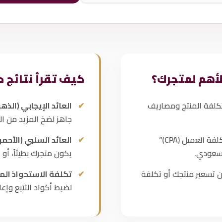
كيف تقرأ نتائج ح
كلفة المنتج ومصاريف
العائد الإيجابي (الذهب
جاهز لضخ المزيد من ال
نتوقع لك “تكلفة العميل (CPA)”
العائد السلبي (الأحمر)
السعودي.
يكون متجرك بطيئاً، أو 
ن تسعير منتجك أو تكلفة
تكلفة الاستحواذ الم
لضبط أكواد التتبع وإع