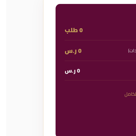
0 طلب
0 ر.س
دات)
0 ر.س
لكامل