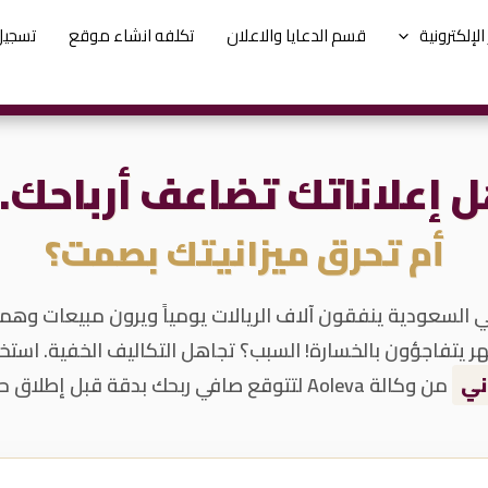
لإلكترونية
قسم الدعايا والاعلان
تكلفه انشاء موقع
تسجيل
 إعلاناتك تضاعف أرباحك
أم تحرق ميزانيتك بصمت؟
ي السعودية ينفقون آلاف الريالات يومياً ويرون مبيعات وهم
ر يتفاجؤون بالخسارة! السبب؟ تجاهل التكاليف الخفية. است
ني
من وكالة Aoleva لتتوقع صافي ربحك بدقة قبل إطلاق حملتك.