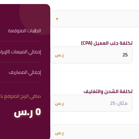
▼
الطلبات المتوقعة
تكلفة جلب العميل (CPA)
إجمالي المبيعات (الإيرا
ر.س
إجمالي المصاريف
تكلفة الشحن والتغليف
صافي الربح المتوقع با
ر.س
0 ر.س
ر.س